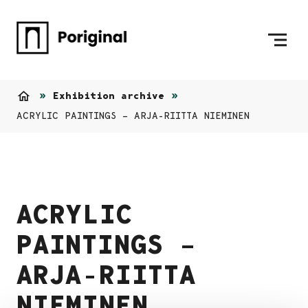
Skip to content
To Home Page
Exhibition archive
Home
ACRYLIC PAINTINGS – ARJA-RIITTA NIEMINEN
ACRYLIC
PAINTINGS –
ARJA-RIITTA
NIEMINEN