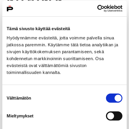
Tämä sivusto käyttää evästeitä
Hyödynnämme evästeitä, jotta voimme palvella sinua
Information
jatkossa paremmin. Käytämme tätä tietoa analytiikan ja
sivujen käyttökokemuksen parantamiseen, sekä
Artist: Arja-Riitta Nieminen
kohdennetun markkinoinnin suorittamiseen. Osa
evästeistä ovat välttämättömiä sivuston
07.11.1998 – 24.11.1998
toiminnallisuuden kannalta.
Room: Upstairs
Suostumuksen
Välttämätön
valinta
Mieltymykset