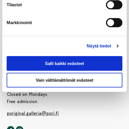
Tilastot
Markkinointi
PORIGINAL /
PORI ART MUSEUM
Eteläranta
Näytä tiedot
FI-28100 Pori, Finland
Tel. +358 44 701 4737
Salli kaikki evästeet
Postal address:
Porin taidemuseo / Poriginal
Vain välttämättömät evästeet
Eteläranta, FI-28100, PORI, FINLAND
Closed on Mondays
Free admission
poriginal.galleria@pori.fi