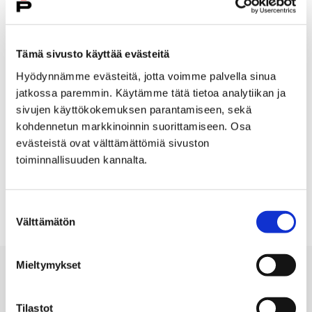
Tämä sivusto käyttää evästeitä
Hyödynnämme evästeitä, jotta voimme palvella sinua
Information
jatkossa paremmin. Käytämme tätä tietoa analytiikan ja
Artist: Lasten Kuvataidekerho
sivujen käyttökokemuksen parantamiseen, sekä
kohdennetun markkinoinnin suorittamiseen. Osa
19.09.1987 – 06.10.1987
evästeistä ovat välttämättömiä sivuston
toiminnallisuuden kannalta.
Room: Upstairs
Suostumuksen
Välttämätön
valinta
Mieltymykset
Tilastot