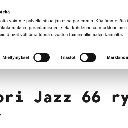
teitä
Suomek
tta voimme palvella sinua jatkossa paremmin. Käytämme tätä t
yttökokemuksen parantamiseen, sekä kohdennetun markkinoinnin
istä ovat välttämättömiä sivuston toiminnallisuuden kannalta.
Poriginal Gallery Exhibition Archive 1984–2024
66 ry
Mieltymykset
Tilastot
Markkinoin
ori Jazz 66 r