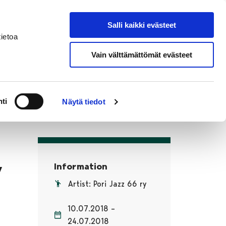
si
In
Salli kaikki evästeet
Search from site
English
ietoa
Vain välttämättömät evästeet
ti
Näytä tiedot
y
Information
Artist: Pori Jazz 66 ry
10.07.2018 –
24.07.2018