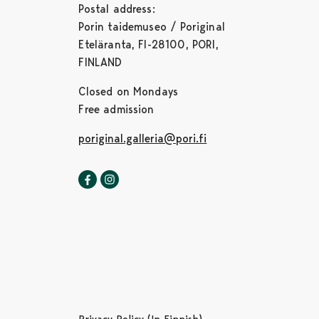
Postal address:
Porin taidemuseo / Poriginal
Eteläranta, FI-28100, PORI,
FINLAND
Closed on Mondays
Free admission
poriginal.galleria@pori.fi
Poriginal-gallery in Facebook
Opens in a new tab
Poriginal-gallery in Instagram
Opens in a new tab
Privacy Policy (In Finnish)