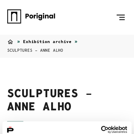
Skip to content
To Home Page
Exhibition archive
Home
SCULPTURES – ANNE ALHO
SCULPTURES –
ANNE ALHO