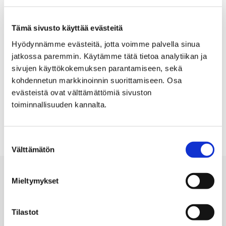
Tämä sivusto käyttää evästeitä
Information
Hyödynnämme evästeitä, jotta voimme palvella sinua
Artist: Anne Alho
jatkossa paremmin. Käytämme tätä tietoa analytiikan ja
sivujen käyttökokemuksen parantamiseen, sekä
21.03.1987 – 07.04.1987
kohdennetun markkinoinnin suorittamiseen. Osa
evästeistä ovat välttämättömiä sivuston
Room: Upstairs
toiminnallisuuden kannalta.
Suostumuksen
Välttämätön
valinta
Mieltymykset
Tilastot