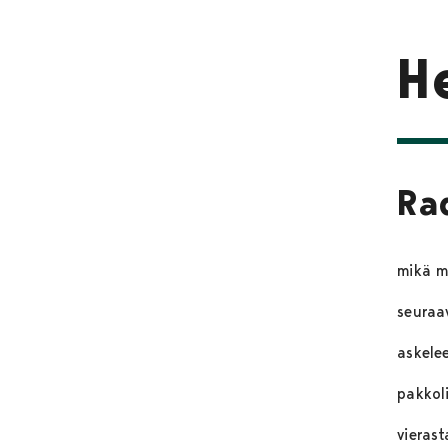
H
Ra
mikä m
seuraav
askelee
pakkol
vierast