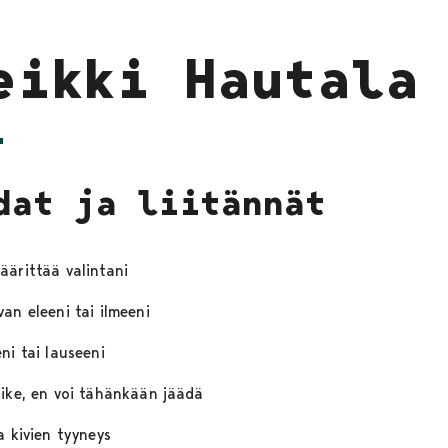
eikki Hautala
dat ja liitännät
äärittää valintani
an eleeni tai ilmeeni
ni tai lauseeni
iike, en voi tähänkään jäädä
a kivien tyyneys