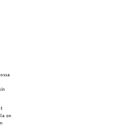
jossa
kin
at
lla on
an