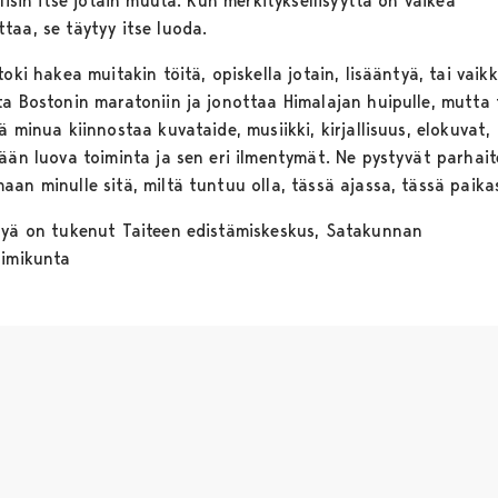
olisin itse jotain muuta. Kun merkityksellisyyttä on vaikea
taa, se täytyy itse luoda.
toki hakea muitakin töitä, opiskella jotain, lisääntyä, tai vaik
ta Bostonin maratoniin ja jonottaa Himalajan huipulle, mutta 
ä minua kiinnostaa kuvataide, musiikki, kirjallisuus, elokuvat,
tään luova toiminta ja sen eri ilmentymät. Ne pystyvät parhai
aan minulle sitä, miltä tuntuu olla, tässä ajassa, tässä paika
lyä on tukenut Taiteen edistämiskeskus, Satakunnan
oimikunta