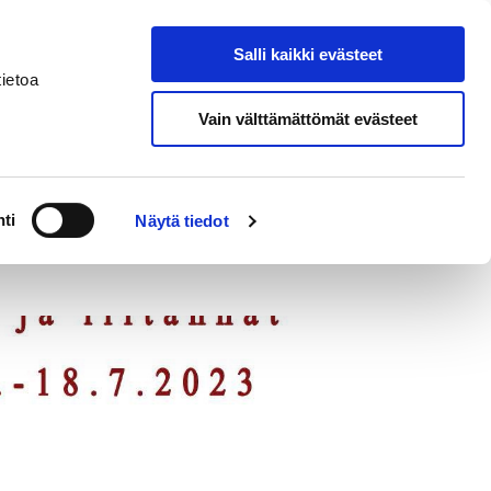
eksi
In
Salli kaikki evästeet
Hae sivustolta
English
ietoa
Vain välttämättömät evästeet
ti
Näytä tiedot