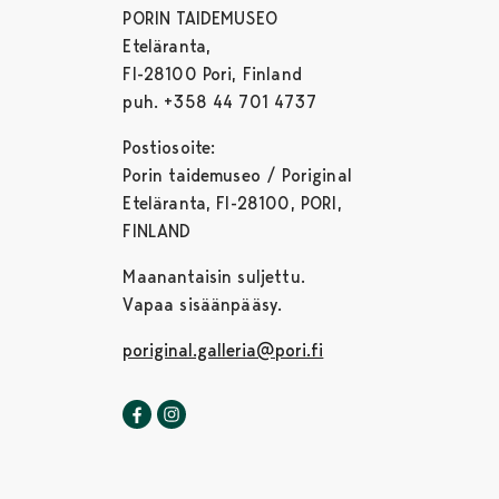
PORIN TAIDEMUSEO
Eteläranta,
FI-28100 Pori, Finland
puh. +358 44 701 4737
Postiosoite:
Porin taidemuseo / Poriginal
Eteläranta, FI-28100, PORI,
FINLAND
Maanantaisin suljettu.
Vapaa sisäänpääsy.
poriginal.galleria@pori.fi
Poriginal-galleria Facebookissa
Avautuu uudessa välilehdessä
Poriginal-galleria Instagrammissa
Avautuu uudessa välilehdessä