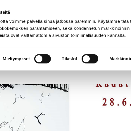
teitä
Suom
tta voimme palvella sinua jatkossa paremmin. Käytämme tätä t
yttökokemuksen parantamiseen, sekä kohdennetun markkinoinnin
istä ovat välttämättömiä sivuston toiminnallisuuden kannalta.
Poriginal näyttelyarkisto 1984-2024
Mieltymykset
Tilastot
Markkinoin