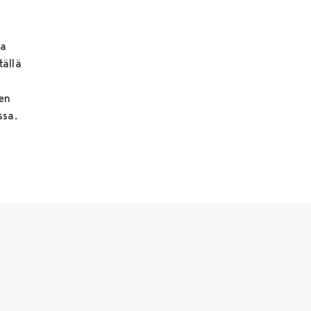
ka
tällä
ten
ssa.