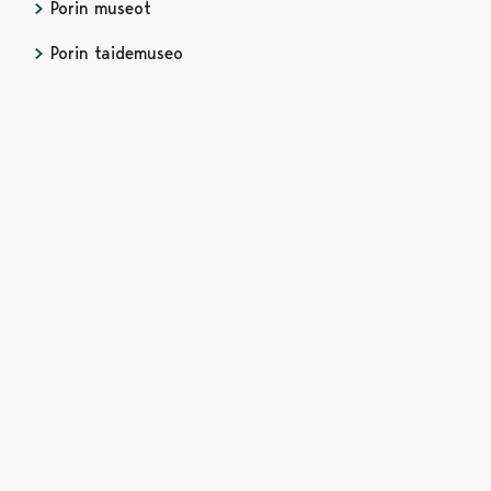
Porin museot
Avautuu uudessa välilehdessä
Porin taidemuseo