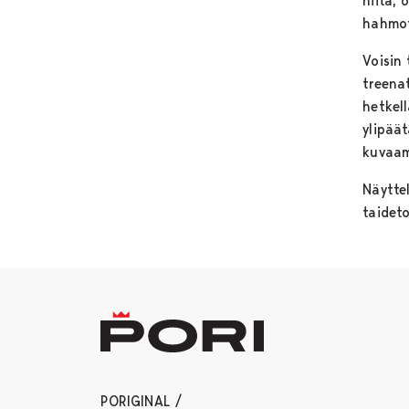
niitä, 
hahmot
Voisin 
treena
hetkell
ylipää
kuvaam
Näytte
taidet
PORIGINAL /