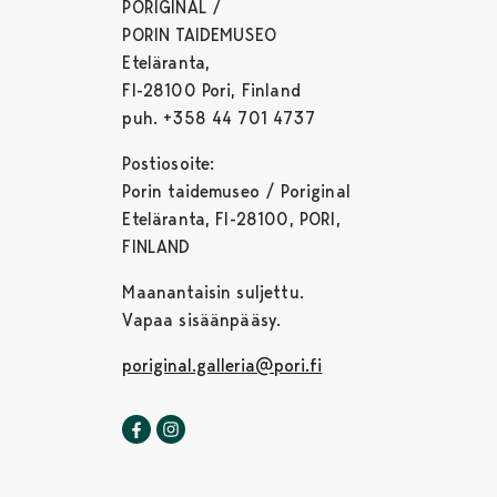
PORIGINAL /
PORIN TAIDEMUSEO
Eteläranta,
FI-28100 Pori, Finland
puh. +358 44 701 4737
Postiosoite:
Porin taidemuseo / Poriginal
Eteläranta, FI-28100, PORI,
FINLAND
Maanantaisin suljettu.
Vapaa sisäänpääsy.
poriginal.galleria@pori.fi
Poriginal-galleria Facebookissa
Avautuu uudessa välilehdessä
Poriginal-galleria Instagrammissa
Avautuu uudessa välilehdessä