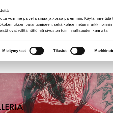
teitä
Suom
tta voimme palvella sinua jatkossa paremmin. Käytämme tätä t
yttökokemuksen parantamiseen, sekä kohdennetun markkinoinnin
istä ovat välttämättömiä sivuston toiminnallisuuden kannalta.
Poriginal näyttelyarkisto 1984-2024
Mieltymykset
Tilastot
Markkinoin