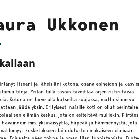
aura Ukkonen
kallaan
irtänyt itseäni ja läheisiäni kotona, osana esineiden ja kasvie
amia tiloja. Yritän tällä tavoin tavoittaa arjen ristiriitaisia
mia. Kotona on tarve olla katseilta suojassa, mutta sinne voi
ttaan jäädä yksin. Erityisesti naisille koti on ollut perinteise
siaalisen elämän keskus, jota on esiteltävä muillekin. Piirtäes
ä havainnoin mm. yksinäisyyttä, häpeää ja hämmennystä, jota
mättömyys kosketukseen tai odotusten mukaiseen elämään
taa. Toisaalta näen toivoa ja oman tilan tunnistamista. Tunte