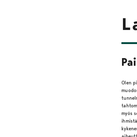
L
Pai
Olen pi
muodost
tunnel
tahtoma
myös so
ihmist
kykene
aiheut