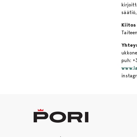
kirjoi
säätiö
Kiitos
Taitee
Yhtey
ukkon
puh: +
www.la
insta