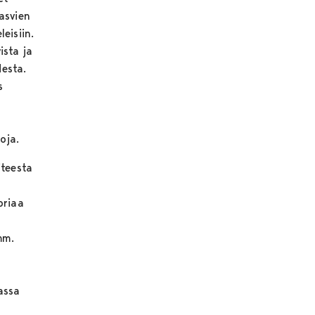
asvien
eisiin.
ista ja
desta.
s
oja.
iteesta
oriaa
mm.
assa