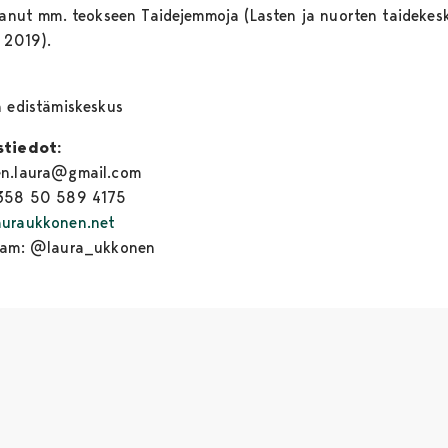
ttanut mm. teokseen Taidejemmoja (Lasten ja nuorten taidekes
, 2019).
n edistämiskeskus
stiedot:
en.laura@gmail.com
358 50 589 4175
uraukkonen.net
gram: @laura_ukkonen