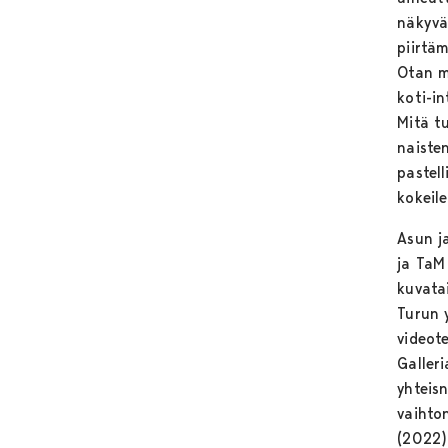
näkyvä
piirtä
Otan m
koti-in
Mitä tu
naiste
pastell
kokeile
Asun j
ja TaM
kuvata
Turun y
videote
Galler
yhteis
vaihto
(2022)