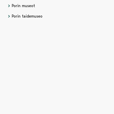
Porin museot
Avautuu uudessa välilehdessä
Porin taidemuseo