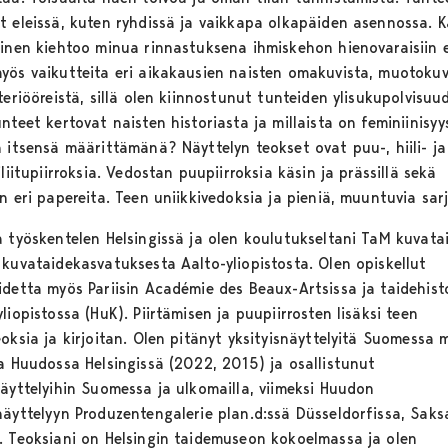
t eleissä, kuten ryhdissä ja vaikkapa olkapäiden asennossa. K
minen kiehtoo minua rinnastuksena ihmiskehon hienovaraisiin el
yös vaikutteita eri aikakausien naisten omakuvista, muotokuv
teriööreistä, sillä olen kiinnostunut tunteiden ylisukupolvisuu
nteet kertovat naisten historiasta ja millaista on feminiinisyy
n itsensä määrittämänä? Näyttelyn teokset ovat puu-, hiili- ja
iliitupiirroksia. Vedostan puupiirroksia käsin ja prässillä sekä
n eri papereita. Teen uniikkivedoksia ja pieniä, muuntuvia sarj
a työskentelen Helsingissä ja olen koulutukseltani TaM kuvata
 kuvataidekasvatuksesta Aalto-yliopistosta. Olen opiskellut
idetta myös Pariisin Académie des Beaux-Artsissa ja taidehist
liopistossa (HuK). Piirtämisen ja puupiirrosten lisäksi teen
oksia ja kirjoitan. Olen pitänyt yksityisnäyttelyitä Suomessa 
ia Huudossa Helsingissä (2022, 2015) ja osallistunut
näyttelyihin Suomessa ja ulkomailla, viimeksi Huudon
näyttelyyn Produzentengalerie plan.d:ssä Düsseldorfissa, Saks
. Teoksiani on Helsingin taidemuseon kokoelmassa ja olen