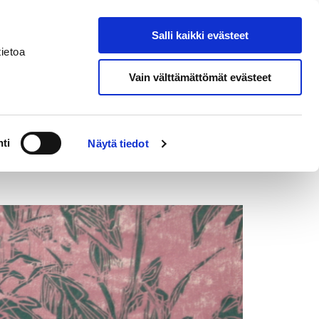
eksi
In
Salli kaikki evästeet
Hae sivustolta
English
ietoa
Vain välttämättömät evästeet
ti
Näytä tiedot