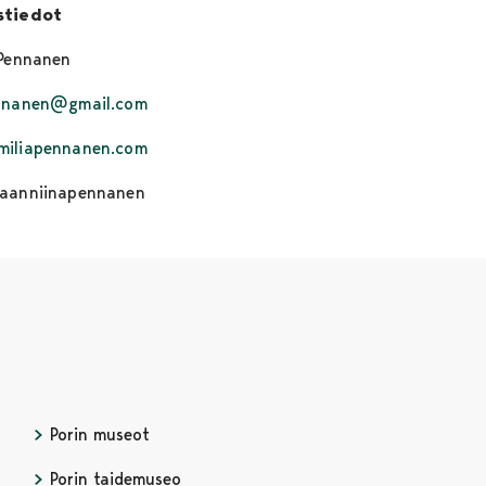
stiedot
 Pennanen
ennanen@gmail.com
miliapennanen.com
aanniinapennanen
Porin museot
Avautuu uudessa välilehdessä
Porin taidemuseo