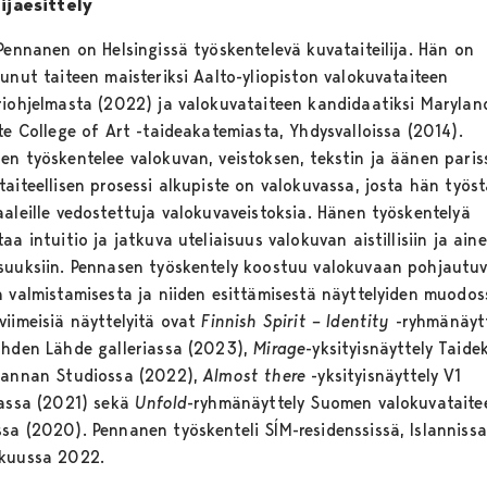
lijaesittely
 Pennanen on Helsingissä työskentelevä kuvataiteilija. Hän on
unut taiteen maisteriksi Aalto-yliopiston valokuvataiteen
riohjelmasta (2022) ja valokuvataiteen kandidaatiksi Marylan
te College of Art -taideakatemiasta, Yhdysvalloissa (2014).
en työskentelee valokuvan, veistoksen, tekstin ja äänen paris
aiteellisen prosessi alkupiste on valokuvassa, josta hän työst
aaleille vedostettuja valokuvaveistoksia. Hänen työskentelyä
aa intuitio ja jatkuva uteliaisuus valokuvan aistillisiin ja ainee
suuksiin. Pennasen työskentely koostuu valokuvaan pohjautuv
n valmistamisesta ja niiden esittämisestä näyttelyiden muodos
viimeisiä näyttelyitä ovat
Finnish Spirit
–
Identity
-ryhmänäyt
ahden Lähde galleriassa (2023),
Mirage
-yksityisnäyttely Taide
rannan Studiossa (2022),
Almost there
-yksityisnäyttely V1
iassa (2021) sekä
Unfold
-ryhmänäyttely Suomen valokuvataite
sa (2020). Pennanen työskenteli SÍM-residenssissä, Islannissa
kuussa 2022.