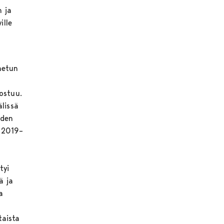
n ja
ille
netun
ostuu.
älissä
yden
a 2019–
tyi
ä ja
a
taista