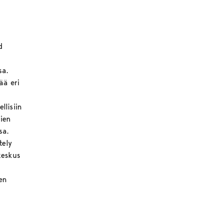
d
sa.
ää eri
llisiin
ien
sa.
tely
keskus
en