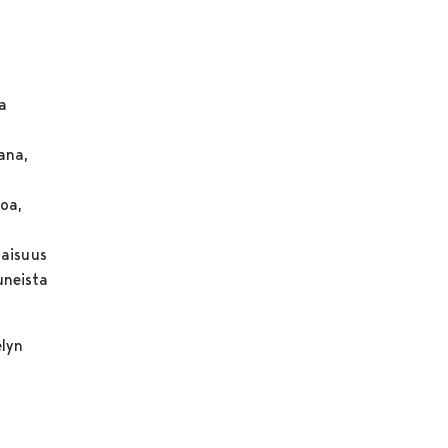
a
ana,
koa,
naisuus
uneista
elyn