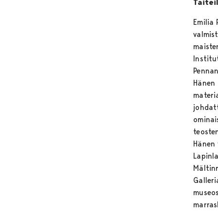
Taitei
Emilia
valmist
maiste
Institu
Pennan
Hänen t
materi
johdatt
ominai
teoste
Hänen 
Lapinl
Mältin
Galler
museos
marras