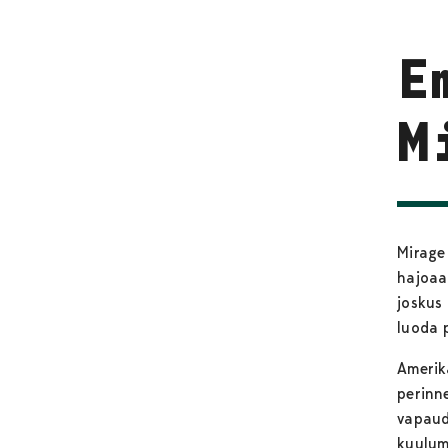
E
M
Mirage
hajoaa
joskus
luoda p
Amerik
perinn
vapaud
kuulum