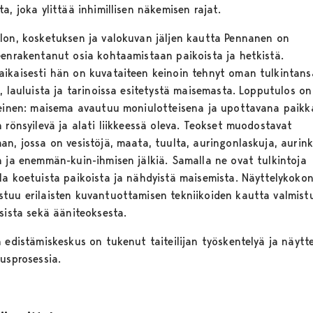
a, joka ylittää inhimillisen näkemisen rajat.
lon, kosketuksen ja valokuvan jäljen kautta Pennanen on
eenrakentanut osia kohtaamistaan paikoista ja hetkistä.
ikaisesti hän on kuvataiteen keinoin tehnyt oman tulkintans
, lauluista ja tarinoissa esitetystä maisemasta. Lopputulos on
leinen: maisema avautuu moniulotteisena ja upottavana paikk
 rönsyilevä ja alati liikkeessä oleva. Teokset muodostavat
an, jossa on vesistöjä, maata, tuulta, auringonlaskuja, aurin
n ja enemmän-kuin-ihmisen jälkiä. Samalla ne ovat tulkintoja
la koetuista paikoista ja nähdyistä maisemista. Näyttelykoko
tuu erilaisten kuvantuottamisen tekniikoiden kautta valmist
sista sekä ääniteoksesta.
 edistämiskeskus on tukenut taiteilijan työskentelyä ja näytt
tusprosessia.