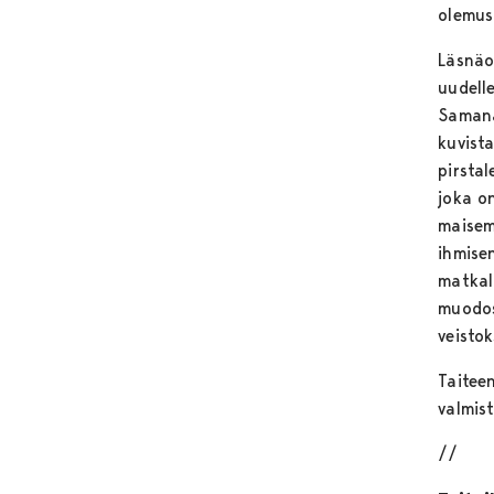
olemust
Läsnäo
uudell
Samana
kuvista
pirsta
joka on
maisem
ihmise
matkal
muodos
veistok
Taiteen
valmis
//