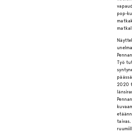
vapaud
pop-kul
matkake
matkal
Näytte
unelman
Pennan
Työ tu
syntyn
päässä
2020 t
länsira
Pennan
kuvaam
etäänn
taivas
ruumiil