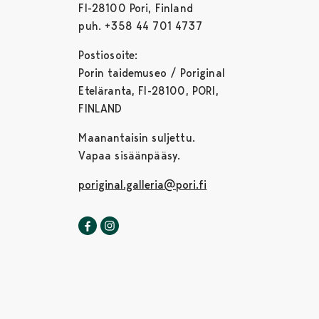
FI-28100 Pori, Finland
puh. +358 44 701 4737
Postiosoite:
Porin taidemuseo / Poriginal
Eteläranta, FI-28100, PORI,
FINLAND
Maanantaisin suljettu.
Vapaa sisäänpääsy.
poriginal.galleria@pori.fi
Poriginal-galleria Facebookissa
Avautuu uudessa välilehdessä
Poriginal-galleria Instagrammissa
Avautuu uudessa välilehdessä