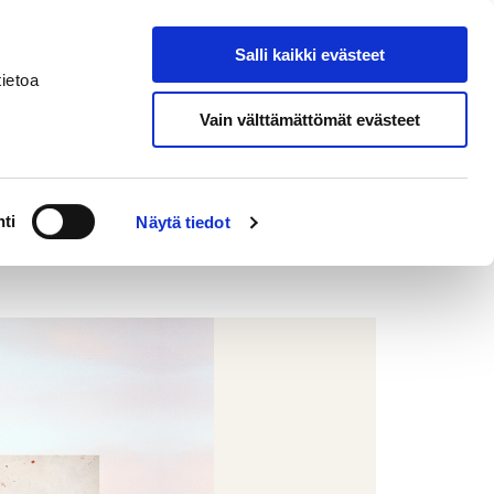
eksi
In
Salli kaikki evästeet
Hae sivustolta
English
ietoa
Vain välttämättömät evästeet
ti
Näytä tiedot