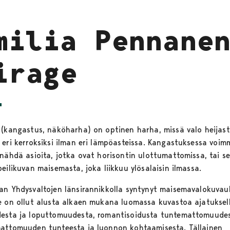
milia Pennane
irage
 (kangastus, näköharha) on optinen harha, missä valo heijast
 eri kerroksiksi ilman eri lämpöasteissa. Kangastuksessa voim
 nähdä asioita, jotka ovat horisontin ulottumattomissa, tai se
eilikuvan maisemasta, joka liikkuu ylösalaisin ilmassa.
an Yhdysvaltojen länsirannikkolla syntynyt maisemavalokuvau
e on ollut alusta alkaen mukana luomassa kuvastoa ajatuksel
esta ja loputtomuudesta, romantisoidusta tuntemattomuudes
attomuuden tunteesta ja luonnon kohtaamisesta. Tällainen