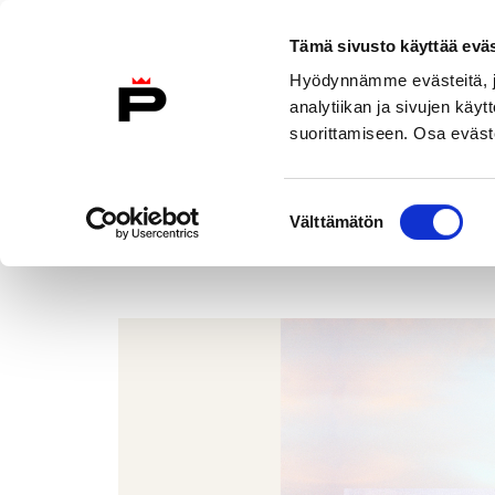
Siirry sisältöön
Tämä sivusto käyttää eväs
Etusivulle
Hyödynnämme evästeitä, jo
analytiikan ja sivujen kä
suorittamiseen. Osa eväste
Porin taidemuseo
Poriginal-info
Suostumuksen
Emilia Pennanen, Mirage
Välttämätön
valinta
Etusivu