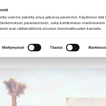
teitä
Suom
tta voimme palvella sinua jatkossa paremmin. Käytämme tätä t
yttökokemuksen parantamiseen, sekä kohdennetun markkinoinnin
istä ovat välttämättömiä sivuston toiminnallisuuden kannalta.
Poriginal näyttelyarkisto 1984-2024
Mieltymykset
Tilastot
Markkinoin