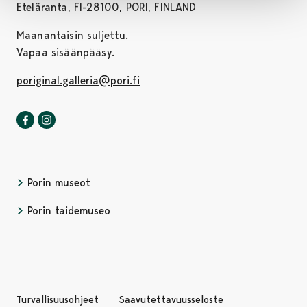
Eteläranta, FI-28100, PORI, FINLAND
Maanantaisin suljettu.
Vapaa sisäänpääsy.
poriginal.galleria@pori.fi
Poriginal-galleria Facebookissa
Avautuu uudessa välilehdessä
Poriginal-galleria Instagrammissa
Avautuu uudessa välilehdessä
Porin museot
Avautuu uudessa välilehdessä
Porin taidemuseo
Avautuu uudessa v
Turvallisuusohjeet
Saavutettavuusseloste