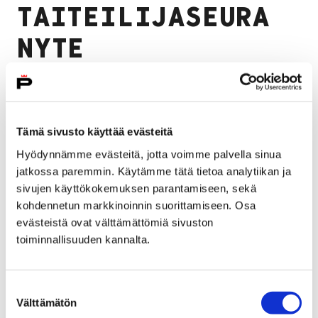
TAITEILIJASEURA
NYTE
Alakerta PRO GRADU
Yläkerta PRO FORMA
Tämä sivusto käyttää evästeitä
Hyödynnämme evästeitä, jotta voimme palvella sinua
Tiedote
jatkossa paremmin. Käytämme tätä tietoa analytiikan ja
sivujen käyttökokemuksen parantamiseen, sekä
kohdennetun markkinoinnin suorittamiseen. Osa
evästeistä ovat välttämättömiä sivuston
Tiedot
toiminnallisuuden kannalta.
Taiteilija: Taiteilijaseura NYTE RY
Suostumuksen
26.11.1988 – 13.12.1988
Välttämätön
valinta