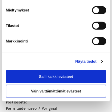
Tila: Yläkerta, Alakerta
Mieltymykset
Tilastot
Markkinointi
Näytä tiedot
PORIGINAL /
PORIN TAIDEMUSEO
Salli kaikki evästeet
Eteläranta,
FI-28100 Pori, Finland
Vain välttämättömät evästeet
puh. +358 44 701 4737
Postiosoite:
Porin taidemuseo / Poriginal