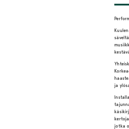
Perfor
Kuulen
sävelt
musiik
kestäv
Yhteisk
Korkeao
haaste
ja ylö
Instal
tajunn
käsiki
kertoj
jotka o