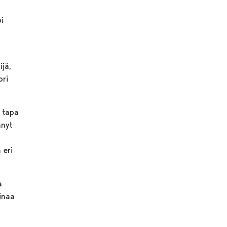
i
ä
ijä,
ori
 tapa
änyt
 eri
a
rinaa