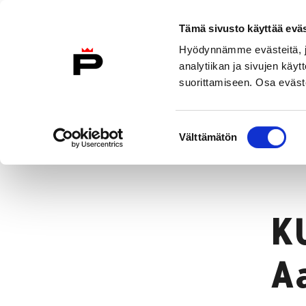
Siirry sisältöön
Tämä sivusto käyttää eväs
Etusivulle
Hyödynnämme evästeitä, jo
analytiikan ja sivujen kä
suorittamiseen. Osa eväste
Porin taidemuseo
Poriginal-info
Suostumuksen
Näyttelyarkisto
KUULEN ASKELIA
Välttämätön
valinta
Etusivu
K
A