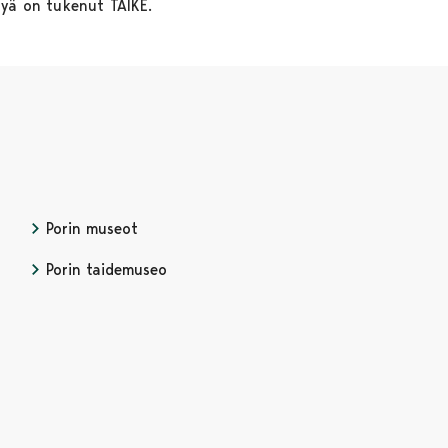
lyä on tukenut TAIKE.
Porin museot
Avautuu uudessa välilehdessä
Porin taidemuseo