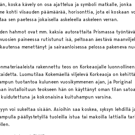
ään, koska kävely on osa ajattelua ja symboli matkalle, jonka
me kohti viisauden päämäärää, horisonttia, jota ei koskaan vo
taa sen paetessa jokaisella askeleella askeleen verran.
iden hahmot ovat mm. kaksia autorattaita Prismassa työntäv
vuosien paineessa rutistunut isä, peltoaan äestävä maanviljel
kkautensa menettänyt ja sairaanloisessa pelossa pakeneva nu
nmateriaaleista rakennettu teos on Korkeaojalle luonnollinen
taidetta. Luomutilaa Kokemäellä viljelevä Korkeaoja on kehitt
ampun tuotantoa kuluneen vuosikymmenen ajan, ja Poriginal
iaan installoituun teokseen hän on käyttänyt oman tilan satoa
: kuidutettuna ja kokonaisina kuituhampun varsina.
yyn voi sukeltaa sisään. Asioihin saa koskea, syksyn lehdillä j
mpulla päällystetyillä tuoleilla istua tai makoilla lattialla ta
llen.