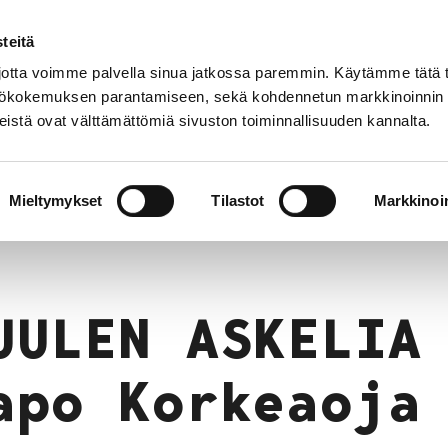
teitä
Suom
tta voimme palvella sinua jatkossa paremmin. Käytämme tätä t
yttökokemuksen parantamiseen, sekä kohdennetun markkinoinnin
istä ovat välttämättömiä sivuston toiminnallisuuden kannalta.
Poriginal näyttelyarkisto 1984-2024
 – Aapo Korkeaoja
Mieltymykset
Tilastot
Markkinoin
UULEN ASKELIA
apo Korkeaoja