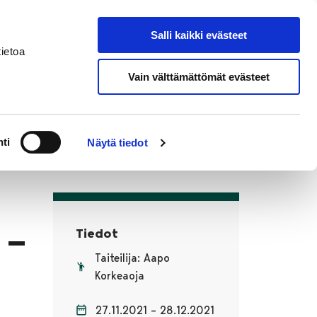
eksi
In
Salli kaikki evästeet
Hae sivustolta
English
ietoa
Vain välttämättömät evästeet
ti
Näytä tiedot
 –
Tiedot
Taiteilija: Aapo
Korkeaoja
27.11.2021 – 28.12.2021