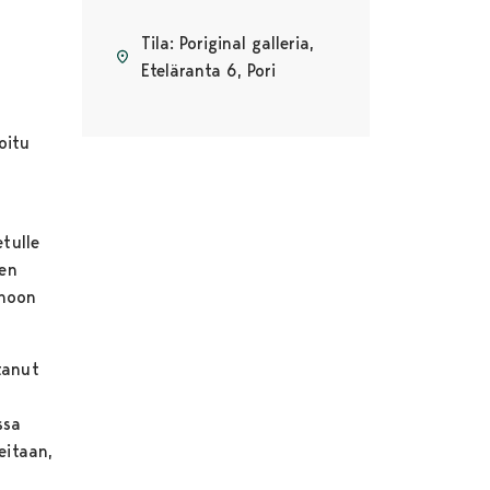
Tila: Poriginal galleria,
Eteläranta 6, Pori
oitu
etulle
nen
inoon
tanut
ssa
eitaan,