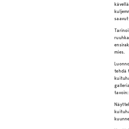
kävell
kuljem
saavut
Tarino
ruuhka
ensira
mies.
Luonno
tehdä 
kuituh
galler
tavoin
Näyttel
kuituha
kuunne