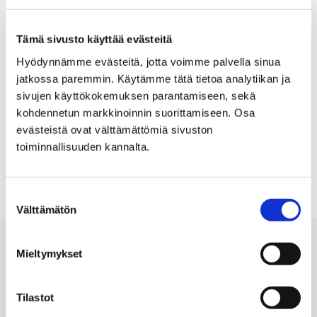
Tämä sivusto käyttää evästeitä
Tiedot
Hyödynnämme evästeitä, jotta voimme palvella sinua
Taiteilija: Saija Hairo
jatkossa paremmin. Käytämme tätä tietoa analytiikan ja
sivujen käyttökokemuksen parantamiseen, sekä
13.04.1991 – 30.04.1991
kohdennetun markkinoinnin suorittamiseen. Osa
evästeistä ovat välttämättömiä sivuston
Tila: Yläkerta
toiminnallisuuden kannalta.
Suostumuksen
Välttämätön
valinta
Mieltymykset
Tilastot