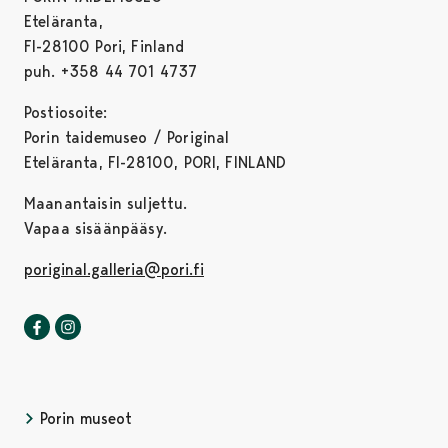
Eteläranta,
FI-28100 Pori, Finland
puh. +358 44 701 4737
Postiosoite:
Porin taidemuseo / Poriginal
Eteläranta, FI-28100, PORI, FINLAND
Maanantaisin suljettu.
Vapaa sisäänpääsy.
poriginal.galleria@pori.fi
Poriginal-galleria Facebookissa
Avautuu uudessa välilehdessä
Poriginal-galleria Instagrammissa
Avautuu uudessa välilehdessä
Porin museot
Avautuu uudessa välilehdessä