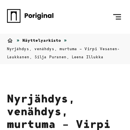
Siirry sisältöön
Etusivulle
Näyttelyarkisto
Etusivu
Nyrjähdys, venähdys, murtuma – Virpi Vesanen-
Laukkanen, Silja Puranen, Leena Illukka
Nyrjähdys,
venähdys,
murtuma – Virpi