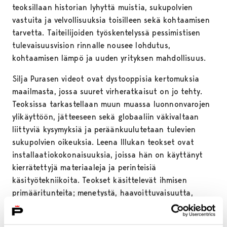
teoksillaan historian lyhyttä muistia, sukupolvien
vastuita ja velvollisuuksia toisilleen sekä kohtaamisen
tarvetta. Taiteilijoiden työskentelyssä pessimistisen
tulevaisuusvision rinnalle nousee lohdutus,
kohtaamisen lämpö ja uuden yrityksen mahdollisuus.
Silja Purasen videot ovat dystooppisia kertomuksia
maailmasta, jossa suuret virheratkaisut on jo tehty.
Teoksissa tarkastellaan muun muassa luonnonvarojen
ylikäyttöön, jätteeseen sekä globaaliin väkivaltaan
liittyviä kysymyksiä ja peräänkuulutetaan tulevien
sukupolvien oikeuksia. Leena Illukan teokset ovat
installaatiokokonaisuuksia, joissa hän on käyttänyt
kierrätettyjä materiaaleja ja perinteisiä
käsityötekniikoita. Teokset käsittelevät ihmisen
primääritunteita; menetystä, haavoittuvaisuutta,
pelkoa, läheisyyttä ja epävarmuutta sekä sosiaalista
kanssakäymistä. Virpi Vesanen-Laukkasen lapsuutta ja