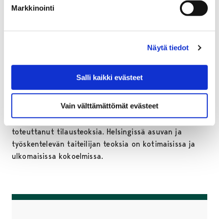
yksityisnäyttelyitä sekä osallistunut kymmeniin
Markkinointi
yhteisnäyttelyihin Suomessa ja ulkomailla. Purasen
teoksia on kotimaisissa ja ulkomaisissa kokoelmissa.
Puranen viimeistelee maisterintutkintoaan Aalto-
Näytä tiedot
yliopiston Visual Culture and Contemporary Art, ViCCA
-ohjelmassa.
Salli kaikki evästeet
Virpi Vesanen-Laukkanen
(s.1957) on
koulutukseltaan taiteen maisteri. Hänellä on ollut
Vain välttämättömät evästeet
yksityisnäyttelyitä Suomessa ja ulkomailla, ja hän on
osallistunut lukuisiin yhteisnäyttelyihin sekä
toteuttanut tilausteoksia. Helsingissä asuvan ja
työskentelevän taiteilijan teoksia on kotimaisissa ja
ulkomaisissa kokoelmissa.