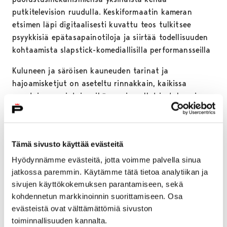
putkitelevision ruudulla. Keskiformaatin kameran
etsimen läpi digitaalisesti kuvattu teos tulkitsee
psyykkisiä epätasapainotiloja ja siirtää todellisuuden
kohtaamista slapstick-komediallisilla performansseilla
Kuluneen ja säröisen kauneuden tarinat ja
hajoamisketjut on aseteltu rinnakkain, kaikissa
muodoissa on jotain mikä on aina ollut ja tulee aina
toistumaan. Kaiken aineksen mekanismit raksuttavat
kiertoradoillaan ja niiden yksittäisistä äänistä koostuu
loputtomasti toisiinsa törmäilevä fuuga. Kaiken
Tämä sivusto käyttää evästeitä
kattavan harmonian hetkeä odotellessaan voi vain
yrittää parhaansa olla ja nauraa.
Hyödynnämme evästeitä, jotta voimme palvella sinua
jatkossa paremmin. Käytämme tätä tietoa analytiikan ja
Kokonaisuus on The Abstract Course in Contemporary
sivujen käyttökokemuksen parantamiseen, sekä
Harmony -sarjan viimeinen osa. Projekti alkoi Heikkisen
kohdennetun markkinoinnin suorittamiseen. Osa
yrityksestä järjestellä epävakaa menneisyys uudelleen
evästeistä ovat välttämättömiä sivuston
leikkelemällä vanhoja valokuviaan palasiksi ja
toiminnallisuuden kannalta.