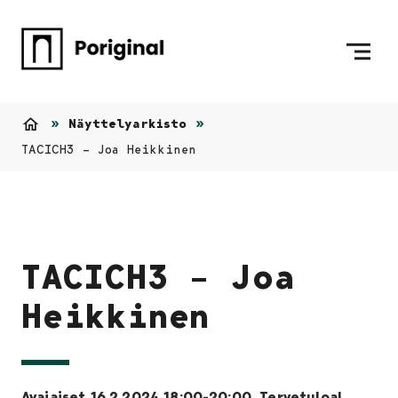
Siirry sisältöön
Etusivulle
Näyttelyarkisto
Etusivu
TACICH3 – Joa Heikkinen
TACICH3 – Joa
Heikkinen
Avajaiset 16.2.2024 18:00-20:00. Tervetuloa!