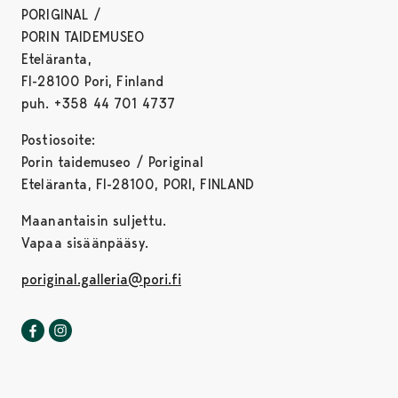
PORIGINAL /
PORIN TAIDEMUSEO
Eteläranta,
FI-28100 Pori, Finland
puh. +358 44 701 4737
Postiosoite:
Porin taidemuseo / Poriginal
Eteläranta, FI-28100, PORI, FINLAND
Maanantaisin suljettu.
Vapaa sisäänpääsy.
poriginal.galleria@pori.fi
Poriginal-galleria Facebookissa
Avautuu uudessa välilehdessä
Poriginal-galleria Instagrammissa
Avautuu uudessa välilehdessä