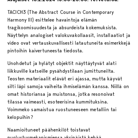
TACICH3 (The Abstract Course in Contemporary
Harmony III) esittelee havaintoja elämän
tragikoomisuudesta ja absurdeista kokemuksista.
Näyttelyn analogiset valokuvakollaasit, installaatiot ja
video ovat vertauskuvallisesti latautuneita esimerkkejä
pintoihin kaivertuneesta tiedosta.
Unohdetut ja hylätyt objektit näyttäytyvät alati
liikkuville katseille pysähdystilaan jumittuneilta.
Teosten materiaalit elävät eri ajassa, mutta käyvät
silti läpi samoja vaiheita ihmiselämän kanssa. Niillä on
omat historiansa ja muistonsa, jotka resonoivat
tilassa vaimeasti, esoteerisina kummituksina.
Voimmeko samaistua ruostuneeseen metalliin tai
kelopuihin?
Naamioituneet päähenkilöt toistavat
puolustusmekanismiensa yksinäistä kehää