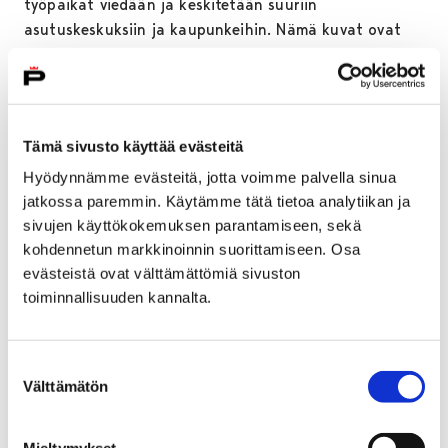
työpaikat viedään ja keskitetään suuriin
asutuskeskuksiin ja kaupunkeihin. Nämä kuvat ovat
osa nykyistä suomalaista maalaismaisemaa, joka myös
tulevaisuudessa näyttää yhä lisääntyvässä määrin
tältä.
Kuljen metsässä koirieni kanssa joka päivä ja tämän
Tämä sivusto käyttää evästeitä
teossarjan koko idea ja tunnelma on syntynyt siellä.
Hyödynnämme evästeitä, jotta voimme palvella sinua
Se on näkemisen ja kokemisen, unien ja muistikuvien
jatkossa paremmin. Käytämme tätä tietoa analytiikan ja
synnyttämä kokonaisuus, mutta silti todellisuutta.
sivujen käyttökokemuksen parantamiseen, sekä
kohdennetun markkinoinnin suorittamiseen. Osa
Teossarjan filosofisena ideana on myös muistutus
evästeistä ovat välttämättömiä sivuston
ihmisen kuolevaisuudesta ja kaiken katoavaisuudesta.
toiminnallisuuden kannalta.
Martti Matilainen
Alunperin Suomen Taideakatemian koulusta
Suostumuksen
kuvanveistäjäksi valmistunut Martti Matilainen on
Välttämätön
valinta
viime vuosina tehnyt enimmäkseen valokuvataidetta.
Hän hyödyntää laajaa koulutustaan ja varsinkin