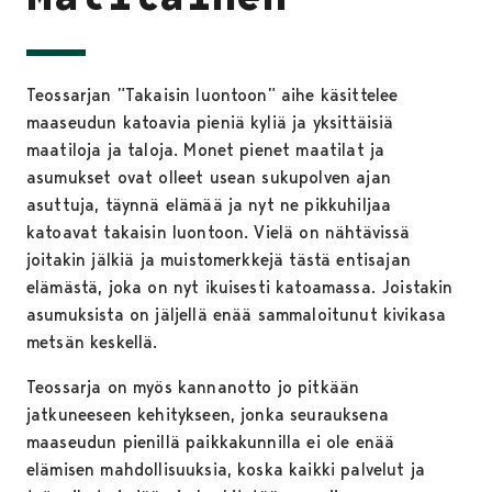
Teossarjan ”Takaisin luontoon” aihe käsittelee
maaseudun katoavia pieniä kyliä ja yksittäisiä
maatiloja ja taloja. Monet pienet maatilat ja
asumukset ovat olleet usean sukupolven ajan
asuttuja, täynnä elämää ja nyt ne pikkuhiljaa
katoavat takaisin luontoon. Vielä on nähtävissä
joitakin jälkiä ja muistomerkkejä tästä entisajan
elämästä, joka on nyt ikuisesti katoamassa. Joistakin
asumuksista on jäljellä enää sammaloitunut kivikasa
metsän keskellä.
Teossarja on myös kannanotto jo pitkään
jatkuneeseen kehitykseen, jonka seurauksena
maaseudun pienillä paikkakunnilla ei ole enää
elämisen mahdollisuuksia, koska kaikki palvelut ja