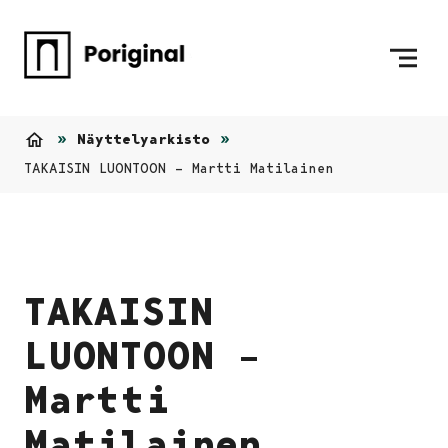
Siirry sisältöön
Etusivulle
Näyttelyarkisto
Etusivu
TAKAISIN LUONTOON – Martti Matilainen
TAKAISIN
LUONTOON –
Martti
Matilainen